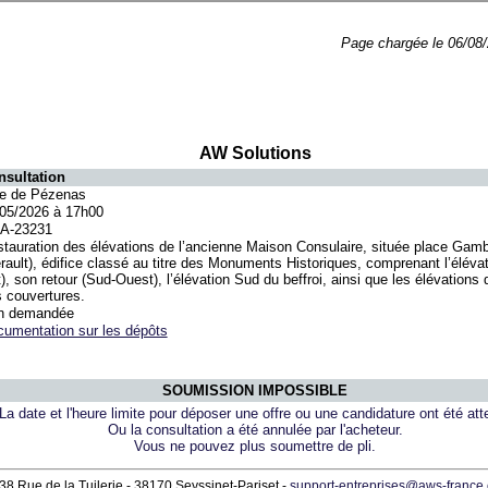
Page chargée le 06/08/
AW Solutions
nsultation
le de Pézenas
05/2026 à 17h00
PA-23231
tauration des élévations de l’ancienne Maison Consulaire, située place Gam
rault), édifice classé au titre des Monuments Historiques, comprenant l’élévat
), son retour (Sud-Ouest), l’élévation Sud du beffroi, ainsi que les élévations
 couvertures.
n demandée
umentation sur les dépôts
SOUMISSION IMPOSSIBLE
La date et l'heure limite pour déposer une offre ou une candidature ont été atte
Ou la consultation a été annulée par l'acheteur.
Vous ne pouvez plus soumettre de pli.
38 Rue de la Tuilerie - 38170 Seyssinet-Pariset -
support-entreprises@aws-france