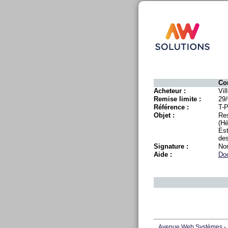
Co
Acheteur :
Vil
Remise limite :
29/
Référence :
T-
Objet :
Res
(Hé
Est
des
Signature :
No
Aide :
Doc
Avenue Web Systèmes
- 