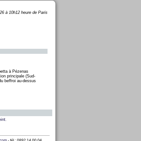
26 à 10h12 heure de Paris
betta à Pézenas
ion principale (Sud-
 du beffroi au-dessus
int.
.com
- tél : 0892 14 00 04